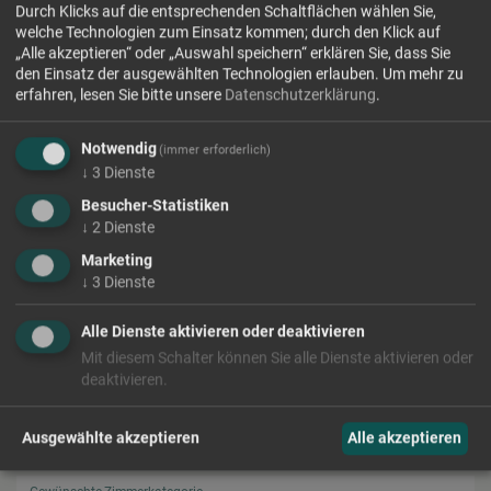
Durch Klicks auf die entsprechenden Schaltflächen wählen Sie,
weiteres Zimmer hinzufügen +
welche Technologien zum Einsatz kommen; durch den Klick auf
„Alle akzeptieren“ oder „Auswahl speichern“ erklären Sie, dass Sie
Gastdaten
den Einsatz der ausgewählten Technologien erlauben.
Um mehr zu
erfahren, lesen Sie bitte unsere
Datenschutzerklärung
.
Anrede
Notwendig
(immer erforderlich)
↓
3
Dienste
Vorname
Besucher-Statistiken
↓
2
Dienste
Nachname
Marketing
↓
3
Dienste
E-Mail
Alle Dienste aktivieren oder deaktivieren
Mit diesem Schalter können Sie alle Dienste aktivieren oder
Telefon
deaktivieren.
Gewünschte Verpflegung
Ausgewählte akzeptieren
Alle akzeptieren
Gewünschte Zimmerkategorie