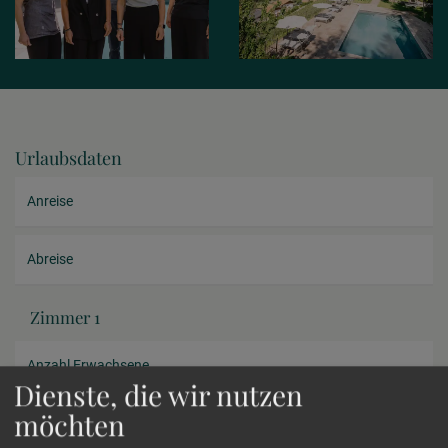
Urlaubsdaten
Anreise
Abreise
Zimmer 1
Anzahl Erwachsene
Dienste, die wir nutzen
möchten
Anzahl Kinder