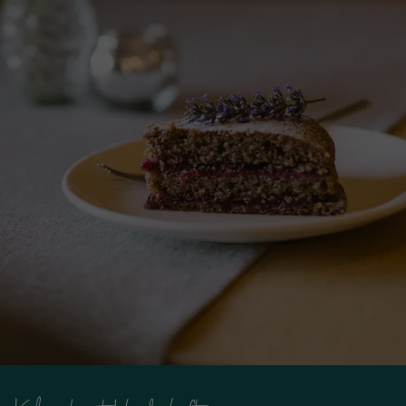
Winzerhöhe Kulinarik
Serviertes Frühstück
Törggelen in Südtirol
Weihnachtsmärkte
Impressionen