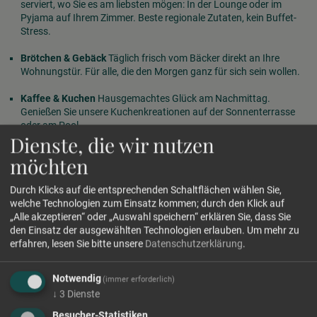
serviert, wo Sie es am liebsten mögen: In der Lounge oder im
Pyjama auf Ihrem Zimmer. Beste regionale Zutaten, kein Buffet-
Stress.
Brötchen & Gebäck
Täglich frisch vom Bäcker direkt an Ihre
Wohnungstür. Für alle, die den Morgen ganz für sich sein wollen.
Kaffee & Kuchen
Hausgemachtes Glück am Nachmittag.
Genießen Sie unsere Kuchenkreationen auf der Sonnenterrasse
oder am Pool.
Dienste, die wir nutzen
Wein & Shop
In unserer "Honesty Bar" und dem Genießer-Shop
möchten
finden Sie rund um die Uhr eine kuratierte Auswahl an Südtiroler
Weinen und Delikatessen für den gemütlichen Abend auf dem
Durch Klicks auf die entsprechenden Schaltflächen wählen Sie,
Balkon.
welche Technologien zum Einsatz kommen; durch den Klick auf
„Alle akzeptieren“ oder „Auswahl speichern“ erklären Sie, dass Sie
Fridge-Service
Kein Einkaufsstress bei der Ankunft. Verraten Sie
den Einsatz der ausgewählten Technologien erlauben.
Um mehr zu
uns Ihre Wünsche, wir befüllen Ihren Kühlschrank schon bevor Sie
erfahren, lesen Sie bitte unsere
Datenschutzerklärung
.
den Zimmerschlüssel umdrehen.
Notwendig
(immer erforderlich)
↓
3
Dienste
Besucher-Statistiken