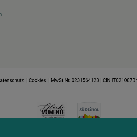
n
atenschutz
|
Cookies
| MwSt.Nr. 0231564123 | CIN:IT021087