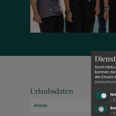
Dienst
Durch Klicks
kommen; durch
den Einsatz 
Datenschutz
Urlaubsdaten
No
↓
3
Anreise
Bes
↓
2