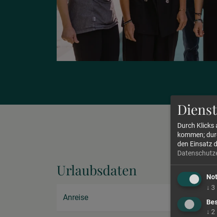
Dienst
Durch Klicks
kommen; durch
den Einsatz 
Datenschutz
Urlaubsdaten
No
↓
3
Anreise
Bes
↓
2