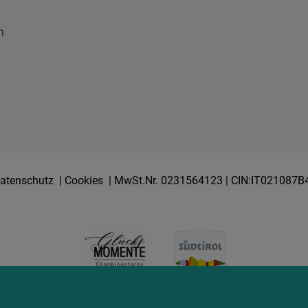
n
atenschutz
|
Cookies
| MwSt.Nr. 0231564123 | CIN:IT021087