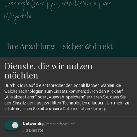
Der erste Schritt zu Ihrem Urlaub auf der
Winzerhöhe
Ihre Anzahlung – sicher & direkt
Um Ihre Buchung einfach und sicher zu fixieren, bieten wir Ihnen
Dienste, die wir nutzen
unser Online-Zahlungssystem an. Nutzen Sie modernste
möchten
Sicherheitsstandards für eine bequeme Abwicklung von zu Hause
aus. Selbstverständlich werden alle Daten SSL-verschlüsselt direkt
an unser Bankinstitut übermittelt. Diskret, geschützt und schnell.
Durch Klicks auf die entsprechenden Schaltflächen wählen Sie,
welche Technologien zum Einsatz kommen; durch den Klick auf
„Alle akzeptieren“ oder „Auswahl speichern“ erklären Sie, dass Sie
den Einsatz der ausgewählten Technologien erlauben.
Um mehr zu
erfahren, lesen Sie bitte unsere
Datenschutzerklärung
.
Notwendig
(immer erforderlich)
↓
3
Dienste