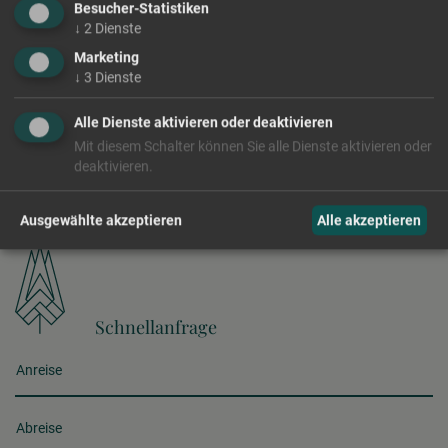
Besucher-Statistiken
↓
2
Dienste
Marketing
Newsletter anmelden
↓
3
Dienste
+39 0473 945797
Alle Dienste aktivieren oder deaktivieren
info@winzerhoehe.com
Mit diesem Schalter können Sie alle Dienste aktivieren oder
deaktivieren.
**** Panoramic Suites Winzerhöhe
Pichlerstraße 26/B | I-39017 Schenna bei Meran
Ausgewählte akzeptieren
Alle akzeptieren
Schnellanfrage
Anreise
Abreise