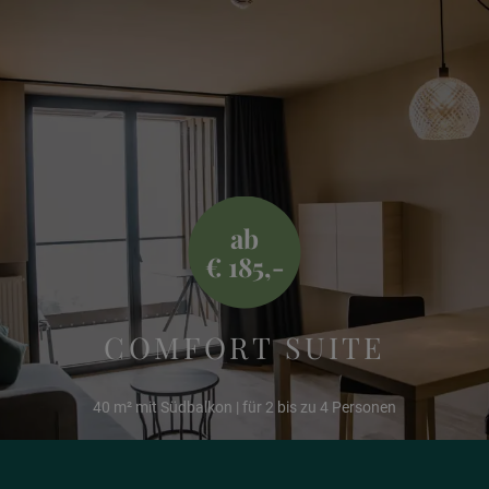
Philosophie
Suiten
ab
Angebote
€ 185,-
⋙ Die letzten Logenplätze
COMFORT SUITE
40 m² mit Südbalkon | für 2 bis zu 4 Personen