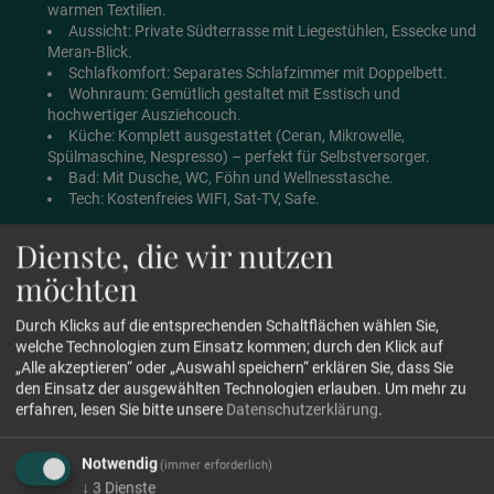
warmen Textilien.
Aussicht: Private Südterrasse mit Liegestühlen, Essecke und
Meran-Blick.
Schlafkomfort: Separates Schlafzimmer mit Doppelbett.
Wohnraum: Gemütlich gestaltet mit Esstisch und
hochwertiger Ausziehcouch.
Küche: Komplett ausgestattet (Ceran, Mikrowelle,
Spülmaschine, Nespresso) – perfekt für Selbstversorger.
Bad: Mit Dusche, WC, Föhn und Wellnesstasche.
Tech: Kostenfreies WIFI, Sat-TV, Safe.
Dienste, die wir nutzen
möchten
Grundriss
Durch Klicks auf die entsprechenden Schaltflächen wählen Sie,
welche Technologien zum Einsatz kommen; durch den Klick auf
„Alle akzeptieren“ oder „Auswahl speichern“ erklären Sie, dass Sie
anfragen
buchen
FAQs
den Einsatz der ausgewählten Technologien erlauben.
Um mehr zu
erfahren, lesen Sie bitte unsere
Datenschutzerklärung
.
Notwendig
(immer erforderlich)
↓
3
Dienste