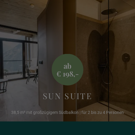
Philosophie
Suiten
ab
Angebote
€ 198,-
⋙ Die letzten Logenplätze
SUN SUITE
38,5 m² mit großzügigem Südbalkon | für 2 bis zu 4 Personen