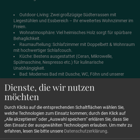
Outdoor-Living: Zwei großzügige Südterrassen mit
Liegestühlen und Essbereich – Ihr erweitertes Wohnzimmer im
Freien.
Wohnatmosphäre: Viel heimisches Holz sorgt für spürbare
Behaglichkeit.
Raumaufteilung: Schlafzimmer mit Doppelbett & Wohnraum
mit hochwertiger Schlafcouch.
Küche: Bestens ausgestattet (Ceran, Mikrowelle,
Spülmaschine, Nespresso etc.) für kulinarische
Unabhängigkeit.
Bad: Modernes Bad mit Dusche, WC, Föhn und unserer
Wellnesstasche mit Bademantel.
Dienste, die wir nutzen
Tech: Kostenfreies WIFI, Sat-TV, Safe.
möchten
Durch Klicks auf die entsprechenden Schaltflächen wählen Sie,
Grundriss
welche Technologien zum Einsatz kommen; durch den Klick auf
„Alle akzeptieren“ oder „Auswahl speichern“ erklären Sie, dass Sie
den Einsatz der ausgewählten Technologien erlauben.
Um mehr zu
erfahren, lesen Sie bitte unsere
Datenschutzerklärung
.
anfragen
buchen
FAQs